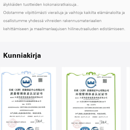
älykkäiden tuotteiden kokonaisratkaisuja..
Odotamme vilpittömästi vierailuja ja vaihtoja kaikilta elämänaloilta ja
osallistumme yhdessä vihreiden rakennusmateriaalien
kehittämiseen ja maailmanlaajuisen hiilineutraaliuden edistämiseen.
Kunniakirja