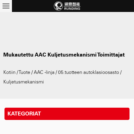
Mukautettu AAC Kuljetusmekanismi Toimittajat
Kotiin
/
Tuote
/
AAC -linja
/
05.tuotteen autoklasioosasto
/
Kuljetusmekanismi
KATEGORIAT