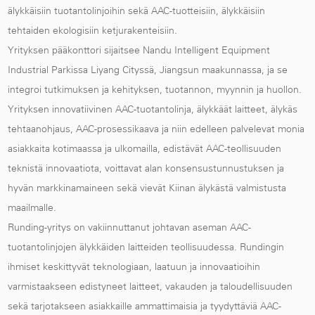
älykkäisiin tuotantolinjoihin sekä AAC-tuotteisiin, älykkäisiin
tehtaiden ekologisiin ketjurakenteisiin.
Yrityksen pääkonttori sijaitsee Nandu Intelligent Equipment
Industrial Parkissa Liyang Cityssä, Jiangsun maakunnassa, ja se
integroi tutkimuksen ja kehityksen, tuotannon, myynnin ja huollon.
Yrityksen innovatiivinen AAC-tuotantolinja, älykkäät laitteet, älykäs
tehtaanohjaus, AAC-prosessikaava ja niin edelleen palvelevat monia
asiakkaita kotimaassa ja ulkomailla, edistävät AAC-teollisuuden
teknistä innovaatiota, voittavat alan konsensustunnustuksen ja
hyvän markkinamaineen sekä vievät Kiinan älykästä valmistusta
maailmalle.
Runding-yritys on vakiinnuttanut johtavan aseman AAC-
tuotantolinjojen älykkäiden laitteiden teollisuudessa. Rundingin
ihmiset keskittyvät teknologiaan, laatuun ja innovaatioihin
varmistaakseen edistyneet laitteet, vakauden ja taloudellisuuden
sekä tarjotakseen asiakkaille ammattimaisia ja tyydyttäviä AAC-