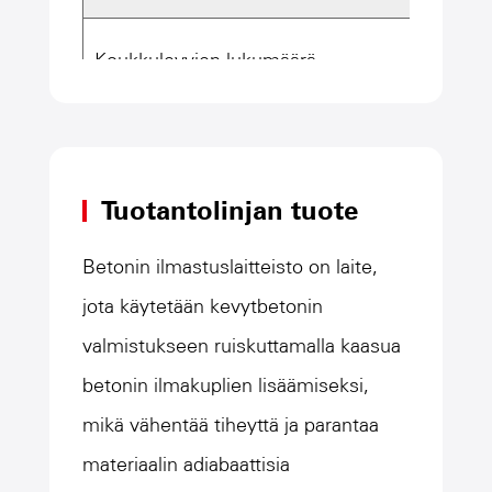
Koukkulevyjen lukumäärä
Ominaispiirteet
Tuotantolinjan tuote
Betonin ilmastuslaitteisto on laite,
jota käytetään kevytbetonin
valmistukseen ruiskuttamalla kaasua
betonin ilmakuplien lisäämiseksi,
mikä vähentää tiheyttä ja parantaa
materiaalin adiabaattisia