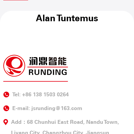
Alan Tuntemus
Tel: +86 138 1503 0264
E-mail:
jsrunding@163.com
Add：68 Chunhui East Road, Nandu Town,
Liyang City, Changzhou City, Jiangsun