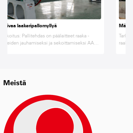
Märkä laakeripallomylly
aaka -
Tarkoitus: Pallamylly on tärkeimmät laitteet
eksi AAC -
raaka -aineiden hiomista ja sekoittamista va
ssa,
AAC -tuotantolinjassa, lentotuhkassa, kalkis
alissa
kipsissä, hiekassa ja muussa materiaalissa
araisuuden
vasta jauhamisen ja vaaditun hienoisuuden
n ja
saavuttamisen jälkeen sekoittaessaan ja
AC -
vuorovaikutuksessa pallomyllyssä, AAC -
Meistä
tuotteiden raaka -aineiden raaka -aineiden
ksi. Siksi
saavuttamiseksi. Siksi pallomylly on
neiden
avainlaitteet raaka -aineiden jauhamiseksi.