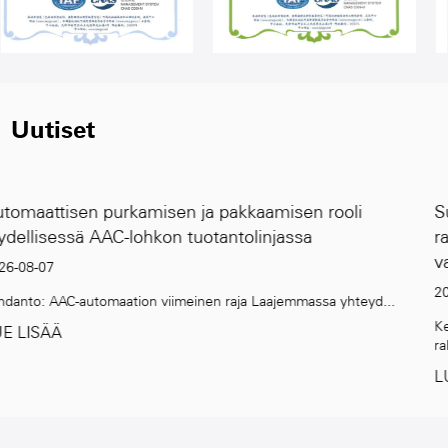
Uutiset
n rooli
Suuren kapasiteetin AAC-lohkotuotantoli
a
rakentamisen maailmanlaajuiseen kysyn
vastaaminen
2026-07-31
assa yhteyd...
Kestävien rakennusmateriaalien kasvava kysyntä Gl
rakennusteol...
LUE LISÄÄ