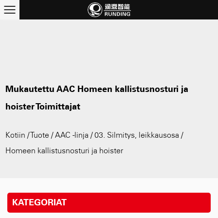
Mukautettu AAC Homeen kallistusnosturi ja
hoister Toimittajat
Kotiin
/
Tuote
/
AAC -linja
/
03. Silmitys, leikkausosa
/
Homeen kallistusnosturi ja hoister
KATEGORIAT