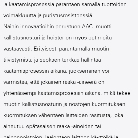
ja kaatamisprosessia parantaen samalla tuotteiden
voimakkuutta ja puristusresistenssiä.
Näihin innovaatioihin perustuen
AAC -muotti
kallistusnosturi ja hoister
on myös optimoitu
vastaavasti. Erityisesti parantamalla muotin
tiivistymistä ja seoksen tarkkaa hallintaa
kaatamisprosessin aikana, juokseminen voi
varmistaa, että jokainen raaka -aineerä on
yhtenäisempi kaatamisprosessin aikana, mikä tekee
muotin kallistusnosturin ja nostojen kuormituksen
kuormituksen vähentäen laitteiden rasitusta, joka
aiheutuu epätasaisen raaka -aineiden tai
painonpoistojen, laajentaen laitteen käyttöikä ja