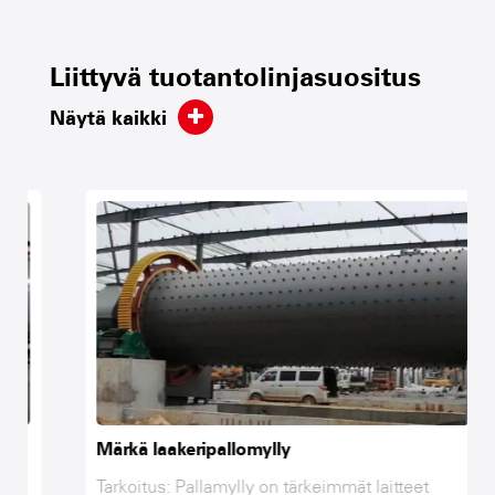
Liittyvä tuotantolinjasuositus
Näytä kaikki
Märkä laakeripallomylly
Tarkoitus: Pallamylly on tärkeimmät laitteet