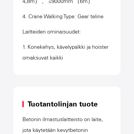
4,8m） 、 ≤9000mm （6m）
4. Crane Walking Type: Gear teline
Laitteiden ominaisuudet:
1. Konekehys, kävelypalkki ja hoister
omaksuvat kaikki
koneistuskeskuksen kokonaisuutena;
Korkea koneistustarkkuus, vakaa
toiminta ja kytkettyjä kiskoja tarkasti.
Tuotantolinjan tuote
2. vaihdetelineiden taajuuden
muuntamiskävely, kävelynopeus: 0 ~
Betonin ilmastuslaitteisto on laite,
60m/min, kooderin ohjaus, joustava
jota käytetään kevytbetonin