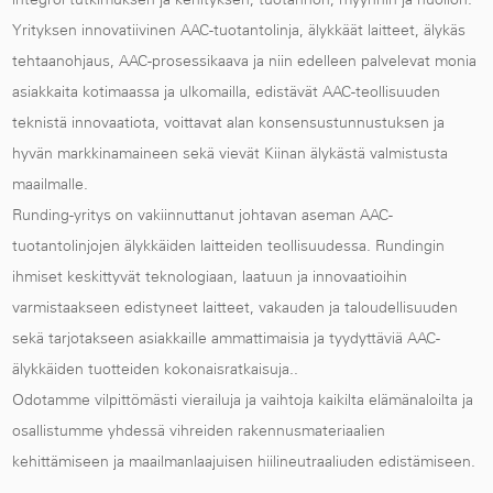
Yrityksen innovatiivinen AAC-tuotantolinja, älykkäät laitteet, älykäs
tehtaanohjaus, AAC-prosessikaava ja niin edelleen palvelevat monia
asiakkaita kotimaassa ja ulkomailla, edistävät AAC-teollisuuden
teknistä innovaatiota, voittavat alan konsensustunnustuksen ja
hyvän markkinamaineen sekä vievät Kiinan älykästä valmistusta
maailmalle.
Runding-yritys on vakiinnuttanut johtavan aseman AAC-
tuotantolinjojen älykkäiden laitteiden teollisuudessa. Rundingin
ihmiset keskittyvät teknologiaan, laatuun ja innovaatioihin
varmistaakseen edistyneet laitteet, vakauden ja taloudellisuuden
sekä tarjotakseen asiakkaille ammattimaisia ja tyydyttäviä AAC-
älykkäiden tuotteiden kokonaisratkaisuja..
Odotamme vilpittömästi vierailuja ja vaihtoja kaikilta elämänaloilta ja
osallistumme yhdessä vihreiden rakennusmateriaalien
kehittämiseen ja maailmanlaajuisen hiilineutraaliuden edistämiseen.