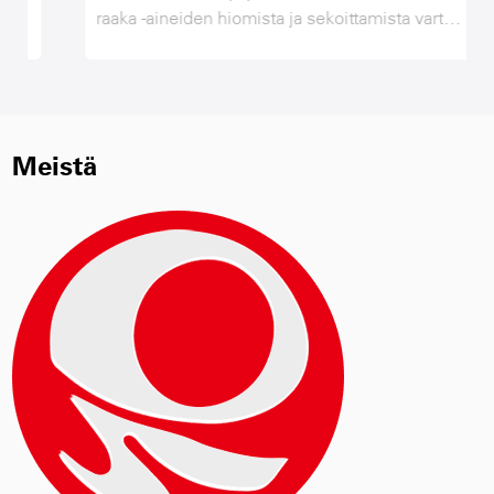
raaka -aineiden hiomista ja sekoittamista varten
AAC -tuotantolinjassa, lentotuhkassa, kalkissa,
kipsissä, hiekassa ja muussa materiaalissa
vasta jauhamisen ja vaaditun hienoisuuden
saavuttamisen jälkeen sekoittaessaan ja
vuorovaikutuksessa pallomyllyssä, AAC -
Meistä
tuotteiden raaka -aineiden raaka -aineiden
saavuttamiseksi. Siksi pallomylly on
avainlaitteet raaka -aineiden jauhamiseksi.