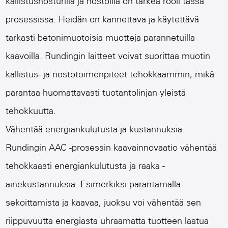
kallistusnosturilla ja nostoilla on tärkeä rooli tässä
prosessissa. Heidän on kannettava ja käytettävä
tarkasti betonimuotoisia muotteja parannetuilla
kaavoilla. Rundingin laitteet voivat suorittaa muotin
kallistus- ja nostotoimenpiteet tehokkaammin, mikä
parantaa huomattavasti tuotantolinjan yleistä
tehokkuutta.
Vähentää energiankulutusta ja kustannuksia:
Rundingin AAC -prosessin kaavainnovaatio vähentää
tehokkaasti energiankulutusta ja raaka -
ainekustannuksia. Esimerkiksi parantamalla
sekoittamista ja kaavaa, juoksu voi vähentää sen
riippuvuutta energiasta uhraamatta tuotteen laatua