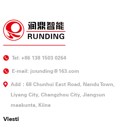
Tel: +86 138 1503 0264
E-mail:
jsrunding@163.com
Add：68 Chunhui East Road, Nandu Town,
Liyang City, Changzhou City, Jiangsun
maakunta, Kiina
Viesti