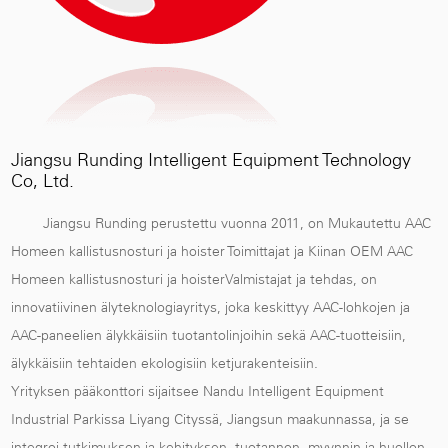
Jiangsu Runding Intelligent Equipment Technology
Co, Ltd.
Jiangsu Runding perustettu vuonna 2011, on
Mukautettu AAC
Homeen kallistusnosturi ja hoister Toimittajat
ja
Kiinan OEM AAC
Homeen kallistusnosturi ja hoisterValmistajat ja tehdas
, on
innovatiivinen älyteknologiayritys, joka keskittyy AAC-lohkojen ja
AAC-paneelien älykkäisiin tuotantolinjoihin sekä AAC-tuotteisiin,
älykkäisiin tehtaiden ekologisiin ketjurakenteisiin.
Yrityksen pääkonttori sijaitsee Nandu Intelligent Equipment
Industrial Parkissa Liyang Cityssä, Jiangsun maakunnassa, ja se
integroi tutkimuksen ja kehityksen, tuotannon, myynnin ja huollon.