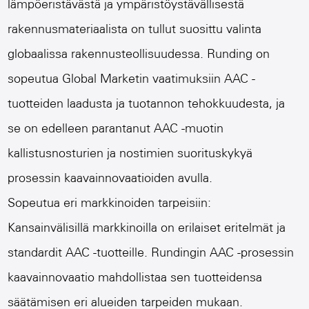
lämpöeristävästä ja ympäristöystävällisestä
rakennusmateriaalista on tullut suosittu valinta
globaalissa rakennusteollisuudessa. Runding on
sopeutua Global Marketin vaatimuksiin AAC -
tuotteiden laadusta ja tuotannon tehokkuudesta, ja
se on edelleen parantanut AAC -muotin
kallistusnosturien ja nostimien suorituskykyä
prosessin kaavainnovaatioiden avulla.
Sopeutua eri markkinoiden tarpeisiin:
Kansainvälisillä markkinoilla on erilaiset eritelmät ja
standardit AAC -tuotteille. Rundingin AAC -prosessin
kaavainnovaatio mahdollistaa sen tuotteidensa
säätämisen eri alueiden tarpeiden mukaan.