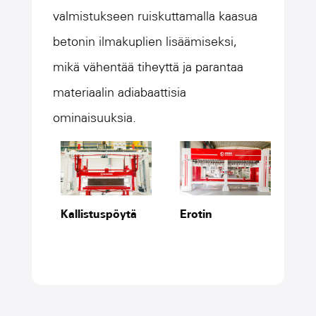
alku, sileä aloitus, nopea
valmistukseen ruiskuttamalla kaasua
juoksunopeus, tarkka sijainti
betonin ilmakuplien lisäämiseksi,
mikä vähentää tiheyttä ja parantaa
materiaalin adiabaattisia
ominaisuuksia.
Kallistuspöytä
Erotin
uri