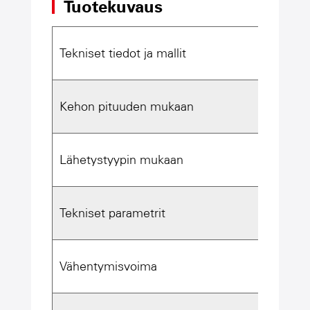
Tuotekuvaus
Tekniset tiedot ja mallit
Kehon pituuden mukaan
4,2 met
Lähetystyypin mukaan
Yksi ki
Tekniset parametrit
Vähentymisvoima
Kitkap