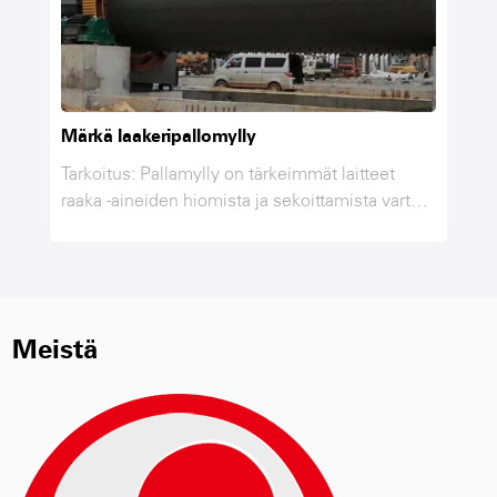
Lietteen varastosäiliö
rkeimmät laitteet
Toiminto: Käyttö lietteen säilytysti
 sekoittamista varten
pallomyllyn tai jäte lietteen jälkeen Malli: 8
otuhkassa, kalkissa,
、 10m³ 、 20m³ 、 50m³ 、 100m
sa materiaalissa
Sekoitusmuoto: Keskitason akselit
tun hienoisuuden
Sekoitusterämuoto: Vuorattu 、
ittaessaan ja
kolmionmuodosta
yllyssä, AAC -
Meistä
raaka -aineiden
lomylly on
en jauhamiseksi.