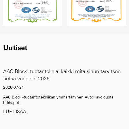
Uutiset
ikki mitä sinun tarvitsee
Manuaalinen vs. automaatt
lohkovalmistusjärjestelmie
2026-07-17
ärtäminen Autoklavoidusta
Manuaalinen ja automaattinen AAC-
tavoite ...
LUE LISÄÄ