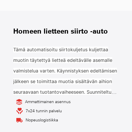
Homeen lietteen siirto -auto
Tämä automatisoitu siirtokuljetus kuljettaa
muotin täytettyä lietteä edeltävälle asemalle
valmistelua varten. Käynnistyksen edeltämisen
jälkeen se toimittaa muotia sisältävän aihion
seuraavaan tuotantovaiheeseen. Suunniteltu
Ammattimainen asennus
saumattomaan integrointiin casting -
7x24 tunnin palvelu
tuotantolinjoihin.
Nopeuslogistiikka