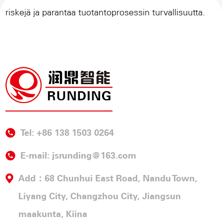
riskejä ja parantaa tuotantoprosessin turvallisuutta.
Tel: +86 138 1503 0264
E-mail:
jsrunding@163.com
Add：68 Chunhui East Road, Nandu Town,
Liyang City, Changzhou City, Jiangsun
maakunta, Kiina