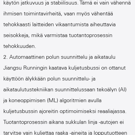
käytön jatkuvuus ja stabiilisuus. Tämä ei vain vähennä
ihmisen toimintavirheitä, vaan myös vähentää
tehokkaasti laitteiden vikaantumista aiheuttavia
seisokkeja, mikä varmistaa tuotantoprosessin
tehokkuuden.
2. Automaattinen polun suunnittelu ja aikataulu
Jiangsu Runningin kaatava kuljetusbussi on ottanut
käyttöön älykkään polun suunnittelu- ja
aikataulutustekniikan suunnittelussaan tekoälyn (AI)
ja koneoppimisen (ML) algoritmien avulla
kuljetusbussin ajoreitin optimoimiseksi reaaliajassa.
Tuotantoprosessin aikana sukkulan linja -autojen ei
tarvitse vain kuljettaa raaka -aineita ja lopputuotteen