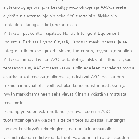
älyteknologiayritys, joka keskittyy AAC-lohkojen ja AAC-paneelien
älykkäisiin tuotantolinjoihin sekä AAC-tuotteisiin, älykkäisiin
tehtaiden ekologisiin ketjurakenteisiin.
Yrityksen pääkonttori sijaitsee Nandu Intelligent Equipment
Industrial Parkissa Liyang Cityssä, Jiangsun maakunnassa, ja se
integroi tutkimuksen ja kehityksen, tuotannon, myynnin ja huollon.
Yrityksen innovatiivinen AAC-tuotantolinja, älykkäät laitteet, älykäs
tehtaanohjaus, AAC-prosessikaava ja niin edelleen palvelevat monia
asiakkaita kotimaassa ja ulkomailla, edistävät AAC-teollisuuden
teknistä innovaatiota, voittavat alan konsensustunnustuksen ja
hyvän markkinamaineen sekä vievät Kiinan älykästä valmistusta
maailmalle.
Runding-yritys on vakiinnuttanut johtavan aseman AAC-
tuotantolinjojen älykkäiden laitteiden teollisuudessa. Rundingin
ihmiset keskittyvät teknologiaan, laatuun ja innovaatioihin
varmistaakseen edistyneet laitteet, vakauden ja taloudellisuuden