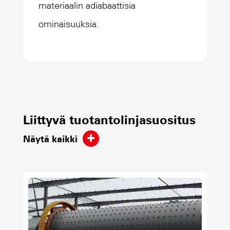
materiaalin adiabaattisia
Kehys 
ominaisuuksia.
Pyörä 
Yhden p
Liittyvä tuotantolinjasuositus
Näytä kaikki