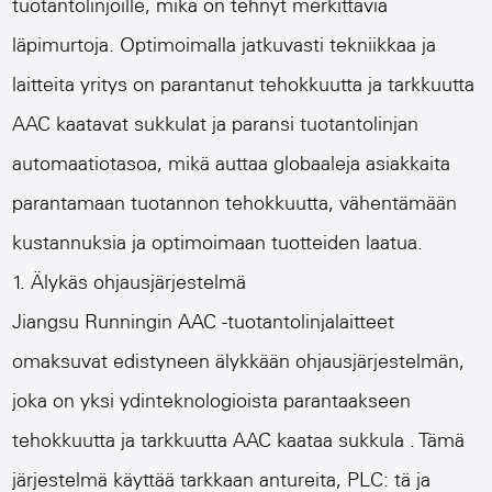
tuotantolinjoille, mikä on tehnyt merkittäviä
läpimurtoja. Optimoimalla jatkuvasti tekniikkaa ja
laitteita yritys on parantanut tehokkuutta ja tarkkuutta
AAC kaatavat sukkulat
ja paransi tuotantolinjan
automaatiotasoa, mikä auttaa globaaleja asiakkaita
parantamaan tuotannon tehokkuutta, vähentämään
kustannuksia ja optimoimaan tuotteiden laatua.
1. Älykäs ohjausjärjestelmä
Jiangsu Runningin AAC -tuotantolinjalaitteet
omaksuvat edistyneen älykkään ohjausjärjestelmän,
joka on yksi ydinteknologioista parantaakseen
tehokkuutta ja tarkkuutta
AAC kaataa sukkula
. Tämä
järjestelmä käyttää tarkkaan antureita, PLC: tä ja