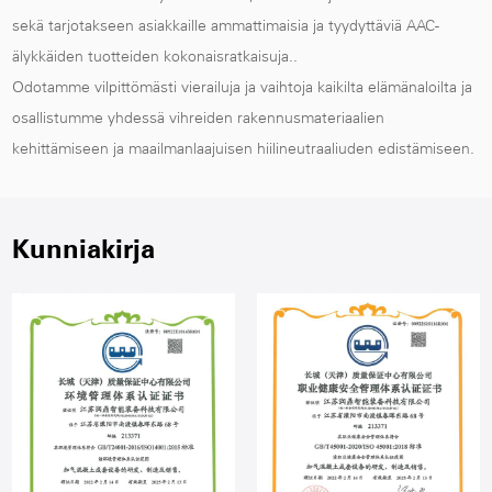
sekä tarjotakseen asiakkaille ammattimaisia ja tyydyttäviä AAC-
älykkäiden tuotteiden kokonaisratkaisuja..
Odotamme vilpittömästi vierailuja ja vaihtoja kaikilta elämänaloilta ja
osallistumme yhdessä vihreiden rakennusmateriaalien
kehittämiseen ja maailmanlaajuisen hiilineutraaliuden edistämiseen.
Kunniakirja