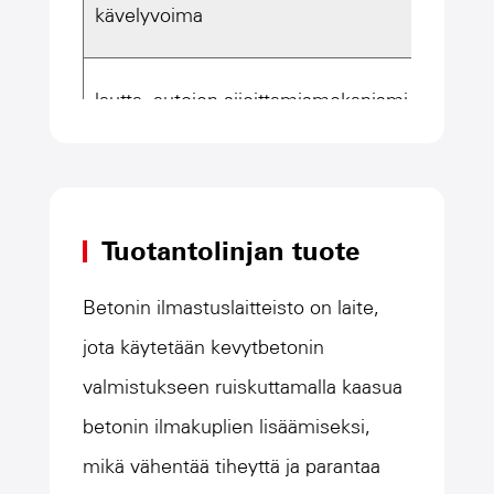
kävelyvoima
7,5 kW
lautta -autojen sijoittamismekanismi
1,5 kW
muotin paikannusmekanismi
0,55 
Tuotantolinjan tuote
Juoksunopeus
0 ~ 12
Betonin ilmastuslaitteisto on laite,
jota käytetään kevytbetonin
Ominaispiirteet
Kävely
valmistukseen ruiskuttamalla kaasua
betonin ilmakuplien lisäämiseksi,
Lautall
mikä vähentää tiheyttä ja parantaa