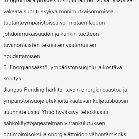
Integroimalla prosessireseptit laitteet voivat ylläpitää
vakaata suorituskykyä monimutkaisemmissa
tuotantoympäristöissä varmistaen laadun
johdonmukaisuuden ja kunkin tuotteen
tavanomaisten teknisten vaatimusten
noudattamisen.
5. Energiansäästö, ympäristönsuojelu ja kestävä
kehitys
Jiangsu Runding harkitsi täysin energiansäästöä ja
ympäristönsuojelutekijöitä kaatavan kuljetusbussin
suunnittelussa. Yhtiö hyväksyy tehokkaasti
sähkökäyttöjärjestelmän virrankulutuksen
optimoimiseksi ja energiajätteiden vähentämiseksi.