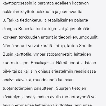
käyttöprosessin ja parantaa edelleen kaatavan
sukkulan käyttötehokkuutta ja joustavuutta.
3. Tarkka tiedonkeruu ja reaaliaikainen palaute
Jiangsu Runin laitteet integroivat järjestelmään
korkean tarkkuuden anturit ja tiedonkeruumoduulit.
Nämä anturit voivat kerätä tietoja, kuten Shuttle
Busin käyttötila, ympäristöparametrit, laitteiden
kuormitus jne. Reaaliajassa. Nämä tiedot ladataan
pilvi- tai paikallisiin ohjausjärjestelmiin reaaliajassa
analysoitavaksi, muodostaen kattavan
tuotantotietojen palautteen. Suurten tietojen
käsittelyn ja analysoinnin avulla tuotantoryhmä voi
täysin ymmärtää laitteiden käyttötilaa, ennustaa