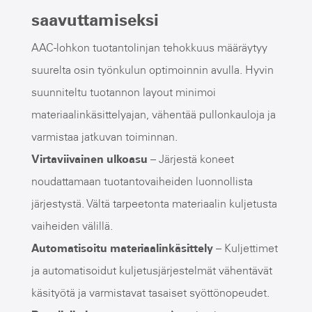
saavuttamiseksi
AAC-lohkon tuotantolinjan tehokkuus määräytyy
suurelta osin työnkulun optimoinnin avulla. Hyvin
suunniteltu tuotannon layout minimoi
materiaalinkäsittelyajan, vähentää pullonkauloja ja
varmistaa jatkuvan toiminnan.
Virtaviivainen ulkoasu
– Järjestä koneet
noudattamaan tuotantovaiheiden luonnollista
järjestystä. Vältä tarpeetonta materiaalin kuljetusta
vaiheiden välillä.
Automatisoitu materiaalinkäsittely
– Kuljettimet
ja automatisoidut kuljetusjärjestelmät vähentävät
käsityötä ja varmistavat tasaiset syöttönopeudet.