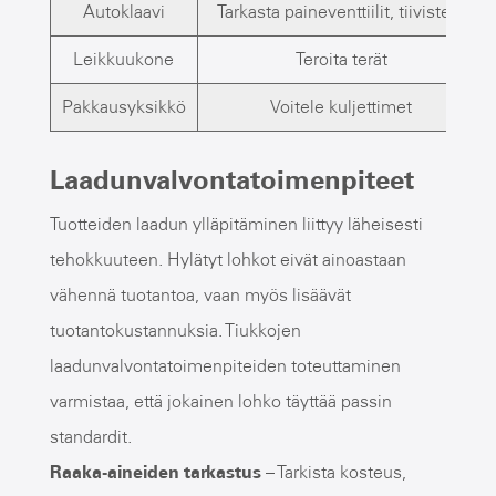
Autoklaavi
Tarkasta paineventtiilit, tiivisteet
Leikkuukone
Teroita terät
Pakkausyksikkö
Voitele kuljettimet
Laadunvalvontatoimenpiteet
Tuotteiden laadun ylläpitäminen liittyy läheisesti
tehokkuuteen. Hylätyt lohkot eivät ainoastaan ​​
vähennä tuotantoa, vaan myös lisäävät
tuotantokustannuksia. Tiukkojen
laadunvalvontatoimenpiteiden toteuttaminen
varmistaa, että jokainen lohko täyttää passin
standardit.
Raaka-aineiden tarkastus
– Tarkista kosteus,