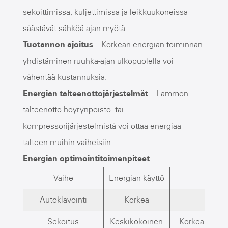
sekoittimissa, kuljettimissa ja leikkuukoneissa
säästävät sähköä ajan myötä.
Tuotannon ajoitus
– Korkean energian toiminnan
yhdistäminen ruuhka-ajan ulkopuolella voi
vähentää kustannuksia.
Energian talteenottojärjestelmät
– Lämmön
talteenotto höyrynpoisto- tai
kompressorijärjestelmistä voi ottaa energiaa
talteen muihin vaiheisiin.
Energian optimointitoimenpiteet
Vaihe
Energian käyttö
O
Autoklavointi
Korkea
Eristy
Sekoitus
Keskikokoinen
Korkea-effici