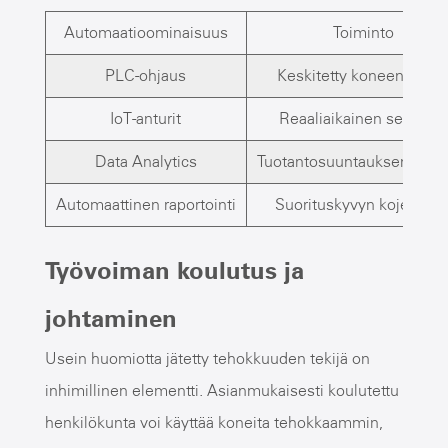
Automaatioominaisuus
Toiminto
PLC-ohjaus
Keskitetty koneen käytt
IoT-anturit
Reaaliaikainen seuranta
Data Analytics
Tuotantosuuntauksen analy
Automaattinen raportointi
Suorituskyvyn kojelauda
Työvoiman koulutus ja
johtaminen
Usein huomiotta jätetty tehokkuuden tekijä on
inhimillinen elementti. Asianmukaisesti koulutettu
henkilökunta voi käyttää koneita tehokkaammin,