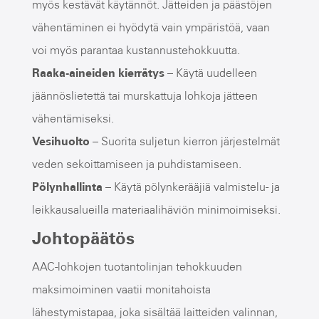
myös kestävät käytännöt. Jätteiden ja päästöjen
vähentäminen ei hyödytä vain ympäristöä, vaan
voi myös parantaa kustannustehokkuutta.
Raaka-aineiden kierrätys
– Käytä uudelleen
jäännöslietettä tai murskattuja lohkoja jätteen
vähentämiseksi.
Vesihuolto
– Suorita suljetun kierron järjestelmät
veden sekoittamiseen ja puhdistamiseen.
Pölynhallinta
– Käytä pölynkerääjiä valmistelu- ja
leikkausalueilla materiaalihäviön minimoimiseksi.
Johtopäätös
AAC-lohkojen tuotantolinjan tehokkuuden
maksimoiminen vaatii monitahoista
lähestymistapaa, joka sisältää laitteiden valinnan,