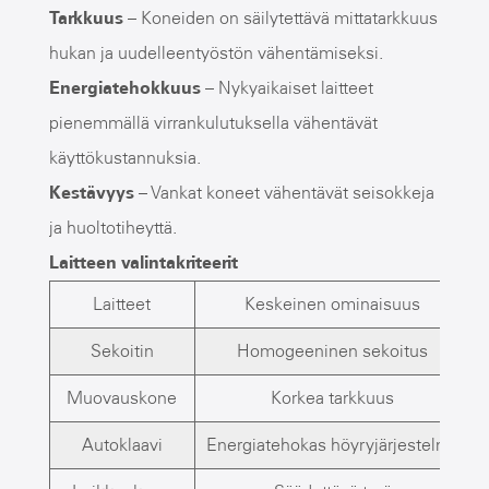
Tarkkuus
– Koneiden on säilytettävä mittatarkkuus
hukan ja uudelleentyöstön vähentämiseksi.
Energiatehokkuus
– Nykyaikaiset laitteet
pienemmällä virrankulutuksella vähentävät
käyttökustannuksia.
Kestävyys
– Vankat koneet vähentävät seisokkeja
ja huoltotiheyttä.
Laitteen valintakriteerit
Laitteet
Keskeinen ominaisuus
Sekoitin
Homogeeninen sekoitus
Muovauskone
Korkea tarkkuus
Autoklaavi
Energiatehokas höyryjärjestelmä