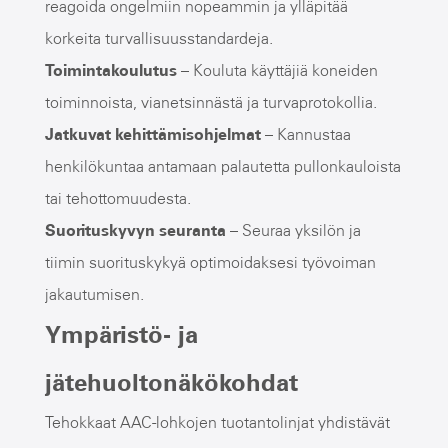
reagoida ongelmiin nopeammin ja ylläpitää
korkeita turvallisuusstandardeja.
Toimintakoulutus
– Kouluta käyttäjiä koneiden
toiminnoista, vianetsinnästä ja turvaprotokollia.
Jatkuvat kehittämisohjelmat
– Kannustaa
henkilökuntaa antamaan palautetta pullonkauloista
tai tehottomuudesta.
Suorituskyvyn seuranta
– Seuraa yksilön ja
tiimin suorituskykyä optimoidaksesi työvoiman
jakautumisen.
Ympäristö- ja
jätehuoltonäkökohdat
Tehokkaat AAC-lohkojen tuotantolinjat yhdistävät