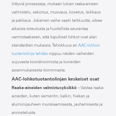
liittyviä prosesseja, mukaan lukien raaka-aineen
valmistelu, sekoitus, muovaus, kovetus, leikkaus
ja pakkaus. Jokainen vaihe vaatii tarkkuutta, oikea-
aikaista toteutusta ja huolellista seurantaa
varmistaakseen, että lopulliset lohkot ovat alan
standardien mukaisia. Tehokkuus an
AAC-lohkon
tuotantolinja tehdas
riippuu näiden vaiheiden
sujuvasta koordinoinnista ja koneiden
asianmukaisesta toiminnasta.
AAC-lohkotuotantolinjan keskeiset osat
Raaka-aineiden valmistusyksikkö
– Vastaa raaka-
aineiden, kuten sementin, kalkin, hiekan ja
alumiinijauheen murskaamisesta, jauhamisesta ja
annostelusta.