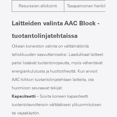
Resurssien allokointi
Tasapainoinen henkilöstö j
Laitteiden valinta AAC Block -
tuotantolinjatehtaissa
Oikean koneiston valinta on välttämätöntä
tehokkuuden saavuttamiseksi. Laadukkaat laitteet
paitsi lisäävät tuotantonopeutta, myös vähentävät
energiankulutusta ja huoltotiheyttä. Kun arvioit
AAC-lohkon tuotantolinjatehtaan laitteita, ota
huomioon seuraavat tekijät:
Kapasiteetti
– Sovita koneen kapasiteetti
tuotantotavoitteisiin välttääksesi ylikuormituksen
tai vajaakäytön.