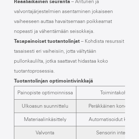
Reaaliaikainen seuranta
– Anturien ja
valvontajärjestelmien asentaminen jokaiseen
vaiheeseen auttaa havaitsemaan poikkeamat
nopeasti ja vähentämään seisokkeja.
Tasapainoiset tuotantolinjat
– Kohdista resurssit
tasaisesti eri vaiheisiin, jotta vältytään
pullonkaulilta, jotka saattavat hidastaa koko
tuotantoprosessia.
Tuotantolinjan optimointivinkkejä
Painopiste optimoinnissa
Toimintakohteet
Ulkoasun suunnittelu
Peräkkäinen konejärjes
Materiaalinkäsittely
Automatisoidut kuljett
Valvonta
Sensorin integroint