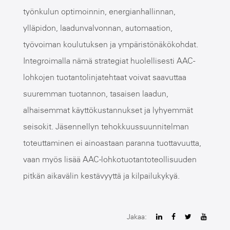
työnkulun optimoinnin, energianhallinnan,
ylläpidon, laadunvalvonnan, automaation,
työvoiman koulutuksen ja ympäristönäkökohdat.
Integroimalla nämä strategiat huolellisesti AAC-
lohkojen tuotantolinjatehtaat voivat saavuttaa
suuremman tuotannon, tasaisen laadun,
alhaisemmat käyttökustannukset ja lyhyemmät
seisokit. Jäsennellyn tehokkuussuunnitelman
toteuttaminen ei ainoastaan ​​paranna tuottavuutta,
vaan myös lisää AAC-lohkotuotantoteollisuuden
pitkän aikavälin kestävyyttä ja kilpailukykyä.
Jakaa: