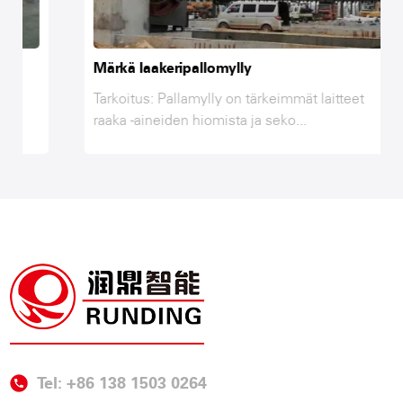
Märkä laakeripallomylly
Tarkoitus: Pallamylly on tärkeimmät laitteet
raaka -aineiden hiomista ja seko...
Tel: +86 138 1503 0264