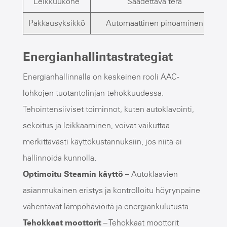
Leikkuukone
Säädettävä terä
Pakkausyksikkö
Automaattinen pinoaminen
Energianhallintastrategiat
Energianhallinnalla on keskeinen rooli AAC-
lohkojen tuotantolinjan tehokkuudessa.
Tehointensiiviset toiminnot, kuten autoklavointi,
sekoitus ja leikkaaminen, voivat vaikuttaa
merkittävästi käyttökustannuksiin, jos niitä ei
hallinnoida kunnolla.
Optimoitu Steamin käyttö
– Autoklaavien
asianmukainen eristys ja kontrolloitu höyrynpaine
vähentävät lämpöhäviöitä ja energiankulutusta.
Tehokkaat moottorit
– Tehokkaat moottorit