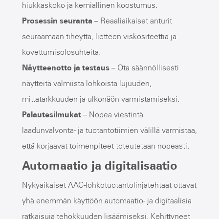
hiukkaskoko ja kemiallinen koostumus.
Prosessin seuranta
– Reaaliaikaiset anturit
seuraamaan tiheyttä, lietteen viskositeettia ja
kovettumisolosuhteita.
Näytteenotto ja testaus
– Ota säännöllisesti
näytteitä valmiista lohkoista lujuuden,
mittatarkkuuden ja ulkonäön varmistamiseksi.
Palautesilmukat
– Nopea viestintä
laadunvalvonta- ja tuotantotiimien välillä varmistaa,
että korjaavat toimenpiteet toteutetaan nopeasti.
Automaatio ja digitalisaatio
Nykyaikaiset AAC-lohkotuotantolinjatehtaat ottavat
yhä enemmän käyttöön automaatio- ja digitaalisia
ratkaisuja tehokkuuden lisäämiseksi. Kehittyneet