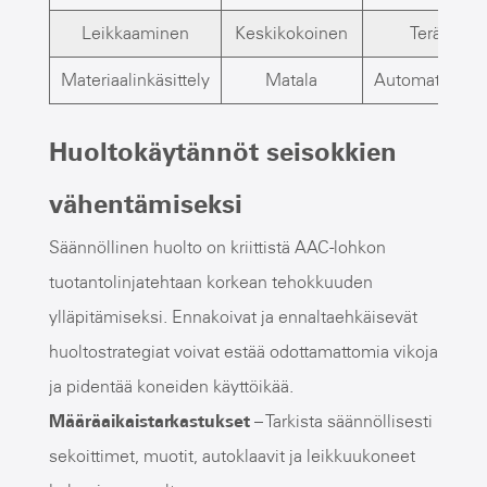
Leikkaaminen
Keskikokoinen
Terän ter
Materiaalinkäsittely
Matala
Automatisoidut
Huoltokäytännöt seisokkien
vähentämiseksi
Säännöllinen huolto on kriittistä AAC-lohkon
tuotantolinjatehtaan korkean tehokkuuden
ylläpitämiseksi. Ennakoivat ja ennaltaehkäisevät
huoltostrategiat voivat estää odottamattomia vikoja
ja pidentää koneiden käyttöikää.
Määräaikaistarkastukset
– Tarkista säännöllisesti
sekoittimet, muotit, autoklaavit ja leikkuukoneet