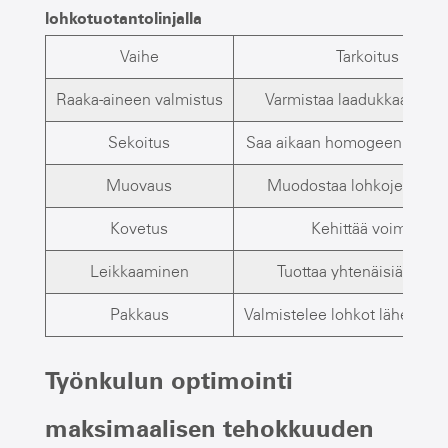
lohkotuotantolinjalla
Vaihe
Tarkoitus
Raaka-aineen valmistus
Varmistaa laadukkaan syö
Sekoitus
Saa aikaan homogeenisen li
Muovaus
Muodostaa lohkojen kok
Kovetus
Kehittää voimaa
Leikkaaminen
Tuottaa yhtenäisiä lohko
Pakkaus
Valmistelee lohkot lähetystä
Työnkulun optimointi
maksimaalisen tehokkuuden