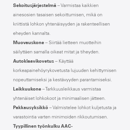
Sekoitusjärjestelmä
– Varmistaa kaikkien
ainesosien tasaisen sekoittumisen, mikä on
kriittistä lohkon yhtenäisyyden ja rakenteellisen
eheyden kannalta.
Muovauskone
– Siirtää lietteen muotteihin
säilyttäen samalla oikeat mitat ja tiheyden.
Autoklaavikovetus
– Käyttää
korkeapainehöyrykovetusta lujuuden kehittymisen
nopeuttamiseksi ja kestävyyden parantamiseksi.
Leikkuukone
– Tarkkuusleikkaus varmistaa
yhtenäiset lohkokoot ja minimaalisen jätteen.
Pakkausyksikkö
– Valmistelee lohkot kuljetusta ja
varastointia varten minimoiden rikkoutumisen.
Tyypillinen työnkulku AAC-