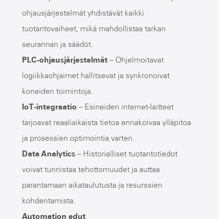
ohjausjärjestelmät yhdistävät kaikki
tuotantovaiheet, mikä mahdollistaa tarkan
seurannan ja säädöt.
PLC-ohjausjärjestelmät
– Ohjelmoitavat
logiikkaohjaimet hallitsevat ja synkronoivat
koneiden toimintoja.
IoT-integraatio
– Esineiden internet-laitteet
tarjoavat reaaliaikaista tietoa ennakoivaa ylläpitoa
ja prosessien optimointia varten.
Data Analytics
– Historialliset tuotantotiedot
voivat tunnistaa tehottomuudet ja auttaa
parantamaan aikataulutusta ja resurssien
kohdentamista.
Automation edut