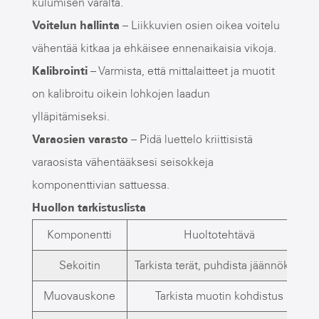
kulumisen varalta.
Voitelun hallinta
– Liikkuvien osien oikea voitelu
vähentää kitkaa ja ehkäisee ennenaikaisia vikoja.
Kalibrointi
– Varmista, että mittalaitteet ja muotit
on kalibroitu oikein lohkojen laadun
ylläpitämiseksi.
Varaosien varasto
– Pidä luettelo kriittisistä
varaosista vähentääksesi seisokkeja
komponenttivian sattuessa.
Huollon tarkistuslista
Komponentti
Huoltotehtävä
Sekoitin
Tarkista terät, puhdista jäännökset
Muovauskone
Tarkista muotin kohdistus